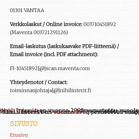
01301 VANTAA
Verkkolaskut / Online invoice:
003710451892
(Maventa 003721291126)
Email-laskutus (laskukaavake PDF-liitteenä) /
Email invoice (incl. PDF attachment):
FI-10451892[@]scan.maventa.com
Yhteydenotot / Contact:
toiminnanjohtaja[@]nihilinterit.fi
SIVUSTO
Etusivu