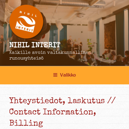
Siirry
sisältöön
NIHIL INTERIT
Kaikille avoin valtakunnallinen
runousyhteisö
Valikko
Yhteystiedot, laskutus //
Contact Information,
Billing