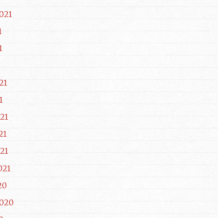
021
1
1
21
1
21
21
21
021
20
2020