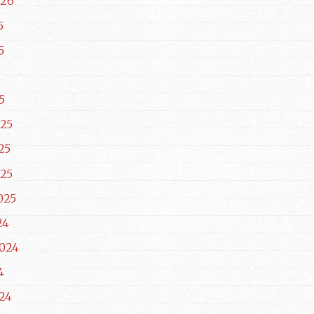
026
5
5
5
25
25
25
025
24
024
4
24