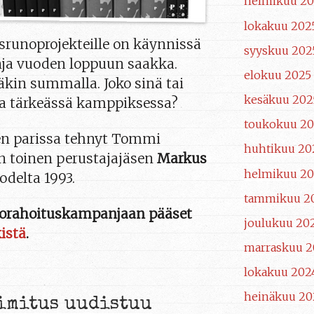
helmikuu 2
lokakuu 202
runoprojekteille on käynnissä
syyskuu 202
ja vuoden loppuun saakka.
elokuu 2025
kin summalla. Joko sinä tai
kesäkuu 202
na tärkeässä kamppiksessa?
toukokuu 20
n parissa tehnyt Tommi
huhtikuu 20
in toinen perustajajäsen
Markus
helmikuu 20
delta 1993.
tammikuu 2
kkorahoituskampanjaan pääset
joulukuu 20
kistä
.
marraskuu 2
lokakuu 202
heinäkuu 20
imitus uudistuu