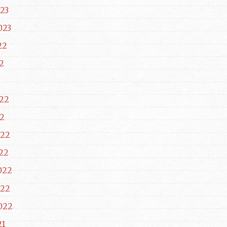
23
023
22
2
22
2
022
22
022
022
022
21