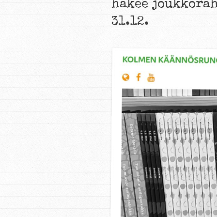
hakee joukkorah
31.12.