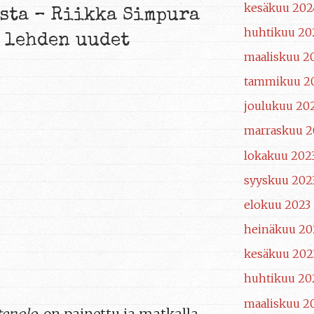
kesäkuu 202
sta – Riikka Simpura
huhtikuu 20
n lehden uudet
maaliskuu 2
tammikuu 2
joulukuu 20
marraskuu 2
lokakuu 202
syyskuu 202
elokuu 2023
heinäkuu 20
kesäkuu 202
huhtikuu 20
maaliskuu 2