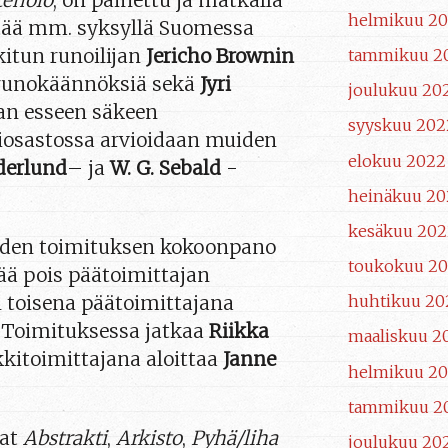
tenolo
, on painettu ja matkalla
helmikuu 20
ältää mm. syksyllä Suomessa
kitun runoilijan
Jericho Brownin
tammikuu 2
a runokäännöksiä sekä
Jyri
joulukuu 20
an esseen säkeen
syyskuu 202
kiosastossa arvioidaan muiden
elokuu 2022
derlund
– ja
W. G. Sebald
-
heinäkuu 20
kesäkuu 202
hden toimituksen kokoonpano
toukokuu 2
ää pois päätoimittajan
huhtikuu 20
n toisena päätoimittajana
. Toimituksessa jatkaa
Riikka
maaliskuu 2
ikkitoimittajana aloittaa
Janne
helmikuu 2
tammikuu 2
at
Abstrakti
,
Arkisto
,
Pyhä/liha
joulukuu 20