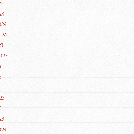
4
24
024
024
23
023
3
3
23
3
23
023