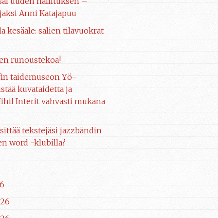
 sai uuden hallituksen –
aksi Anni Katajapuu
la kesäale: salien tilavuokrat
en runoustekoa!
fin taidemuseon Yö-
stää kuvataidetta ja
ihil Interit vahvasti mukana
sittää tekstejäsi jazzbändin
n word -klubilla?
6
026