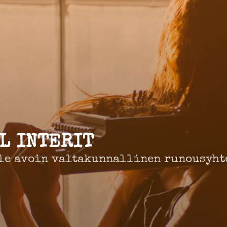
L INTERIT
le avoin valtakunnallinen runousyht