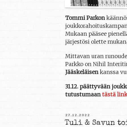
Tommi Parkon
käännös
joukkorahoituskampan
Mukaan pääsee pienellä
järjestösi olette muka
Mittavan uran runoude
Parkko on Nihil Interit
Jääskeläisen
kanssa vuo
31.12. päättyvään jou
tutustumaan
tästä lin
JULKAISTU
27.12.2022
Tuli & Savun to