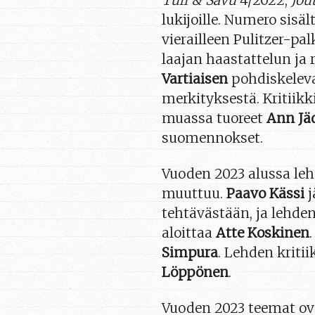
Tuli & Savu
4/2022,
Jou
lukijoille. Numero sis
vierailleen Pulitzer-pal
laajan haastattelun j
Vartiaisen
pohdiskelev
merkityksestä. Kritiik
muassa tuoreet
Ann Jä
suomennokset.
Vuoden 2023 alussa le
muuttuu.
Paavo Kässi
j
tehtävästään, ja lehde
aloittaa
Atte Koskinen
Simpura
. Lehden kriti
Löppönen
.
Vuoden 2023 teemat ov