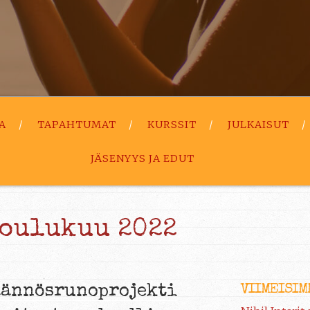
A
TAPAHTUMAT
KURSSIT
JULKAISUT
JÄSENYYS JA EDUT
joulukuu 2022
VIIMEISIM
äännösrunoprojekti