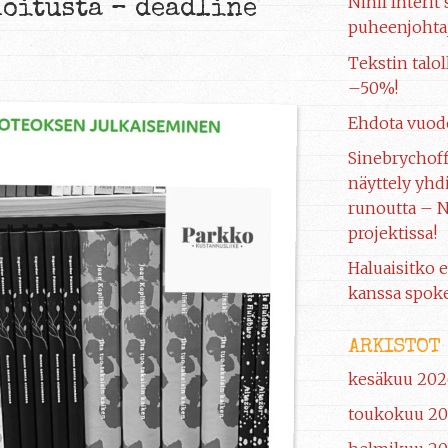
Nihil Interit
oitusta – deadline
puheenjohtaj
Tekstin talol
–50%!
Ehdota vuod
Sinebrychof
näyttely yhdi
runoutta – N
projektissa!
Haluaisitko e
kanssa spoke
ARKISTOT
kesäkuu 202
toukokuu 2