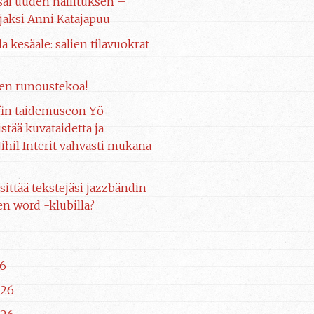
 sai uuden hallituksen –
aksi Anni Katajapuu
la kesäale: salien tilavuokrat
en runoustekoa!
fin taidemuseon Yö-
stää kuvataidetta ja
ihil Interit vahvasti mukana
sittää tekstejäsi jazzbändin
n word -klubilla?
6
026