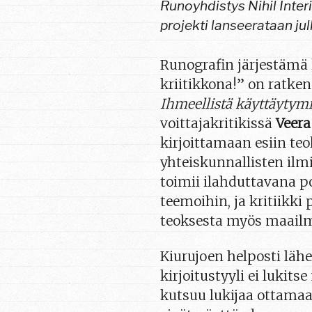
Runoyhdistys Nihil Inter
projekti lanseerataan ju
Runografin järjestämä 
kriitikkona!” on ratke
Ihmeellistä käyttäytymi
voittajakritikissä
Veera
kirjoittamaan esiin te
yhteiskunnallisten ilmi
toimii ilahduttavana 
teemoihin, ja kritiikki p
teoksesta myös maailma
Kiurujoen helposti läh
kirjoitustyyli ei lukits
kutsuu lukijaa ottamaa