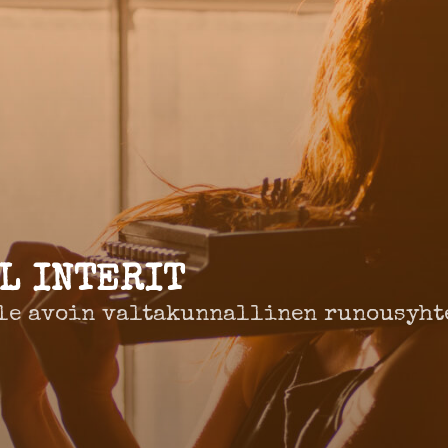
L INTERIT
le avoin valtakunnallinen runousyht