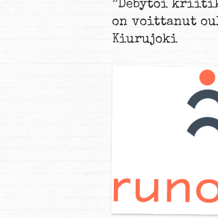
”Debytoi kriiti
on voittanut ou
Kiurujoki