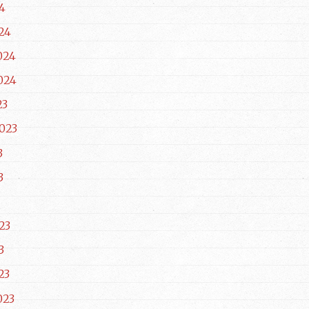
4
24
024
024
23
023
3
3
23
3
23
023