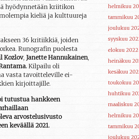
helmikuu 20
ssä hyödynnetään kriitikon
molempia kieliä ja kulttuureja
tammikuu 2
joulukuu 20
syyskuu 202
vakseen 36 kritiikkiä, joiden
orkea. Runografin puolesta
elokuu 2022
l Kozlov
,
Janette Hannukainen
,
heinäkuu 20
 Rantama.
Kilpailu oli
kesäkuu 202
 vasta tavoitteleville ei-
toukokuu 2
ien kirjoittajille.
huhtikuu 20
oi tutustua hankkeen
maaliskuu 2
arhaillaan
helmikuu 2
leva arvostelusivusto
en keväällä 2021.
tammikuu 2
joulukuu 20