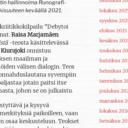
helmikuu 2
itin hallinnoima Runografi-
lkisuuteen keväällä 2021.
lokakuu 202
syyskuu 202
kriitikkokilpailu ”Debytoi
elokuu 2025
nnut.
Raisa Marjamäen
kesäkuu 202
stä
-teosta käsittelevässä
 Kiurujoki
onnistuu
toukokuu 20
oksen maailman ja
huhtikuu 20
öiden välisen dialogin. Teos
helmikuu 20
ponnahduslautana syvempiin
tammikuu 2
aljastaa jotain paitsi itse
sta, johon se on julkaistu.
joulukuu 20
marraskuu 2
estyttävä ja kysyvä
lokakuu 202
e merkityksiä paikoilleen, vaan
n osaa keskusteluun. Teokset
heinäkuu 20