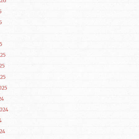
026
5
5
5
25
25
25
025
24
024
4
24