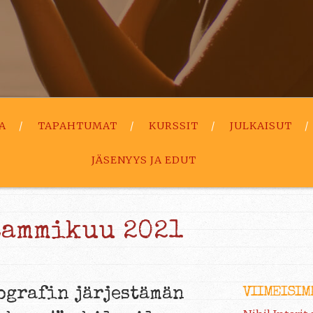
A
TAPAHTUMAT
KURSSIT
JULKAISUT
JÄSENYYS JA EDUT
tammikuu 2021
VIIMEISIM
ografin järjestämän