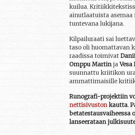
kuilua. Kritiikkiteksti
ainutlaatuista asemaa 
tuntevana lukijana.
Kilpailuraati sai luetta
taso oli huomattavan k
raadissa toimivat
Danii
Omppu Martin
ja
Vesa
suunnattu kriitikon uraa
ammattimaisille kritiikk
Runografi-projektiin v
nettisivuston
kautta. P
betatestausvaiheessa o
lanseerataan julkisuute