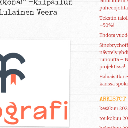
Nihil Interit
kkona!” -kilpailun
puheenjohtaj
lulainen Veera
Tekstin talol
–50%!
Ehdota vuod
Sinebrychof
näyttely yhdi
runoutta – N
projektissa!
Haluaisitko e
kanssa spoke
ARKISTOT
kesäkuu 202
toukokuu 2