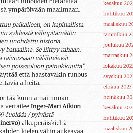
 mitään runouden hierarkiaa
kesäkuu 202
ssä ympäröivään maailmaan.
huhtikuu 20
ttuu paikalleen, on kapinallista.
maaliskuu 2
in sykleistä välinpitämätön
tammikuu 2
en unohdettu historia.
joulukuu 20
 banaalina. Se liittyy rahaan.
marraskuu 2
a raivoissaan välähtelevät
isen poissaoloon painokkuutta”
,
lokakuu 202
 näyttää että haastavakin runous
syyskuu 202
ttavia aiheita.
elokuu 2023
heinäkuu 20
yöntää kunniamaininnan
ka vertailee
Inger-Mari Aikion
kesäkuu 202
9 čuoldda / pylvästä
huhtikuu 20
inervo
) alkuperäiskieltä
maaliskuu 2
 kahden kielen väliin aukeavaa