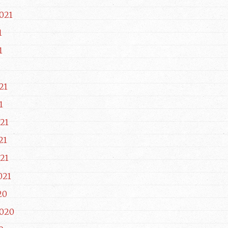
021
1
1
21
1
21
21
21
021
20
2020