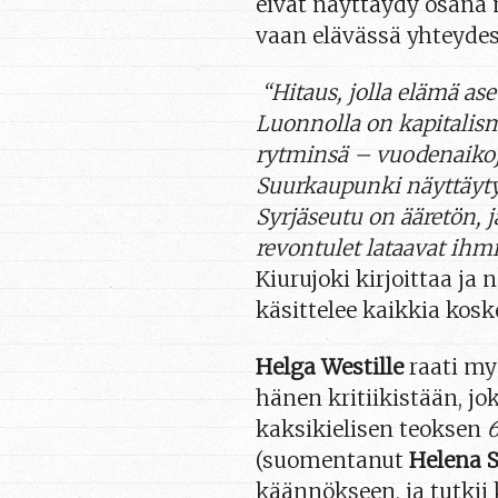
eivät näyttäydy osana
vaan elävässä yhteyde
“Hitaus, jolla elämä ase
Luonnolla on kapitalism
rytminsä – vuodenaikoj
Suurkaupunki näyttäytyy
Syrjäseutu on ääretön, j
revontulet lataavat ihm
Kiurujoki kirjoittaa ja
käsittelee kaikkia koske
Helga Westille
raati m
hänen kritiikistään, jo
kaksikielisen teoksen
6
(suomentanut
Helena S
käännökseen, ja tutkii