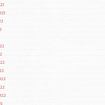
23
023
22
2
22
2
022
22
022
022
022
21