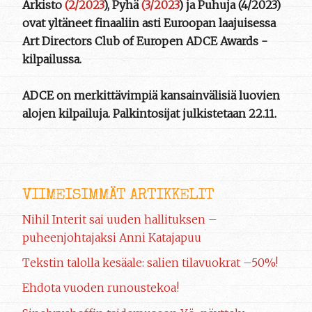
Arkisto
(2/2023
), Pyhä
(3/2023
) ja Puhuja (4/2023)
ovat yltäneet finaaliin asti Euroopan laajuisessa
Art Directors Club of Europen ADCE Awards -
kilpailussa.
ADCE on merkittävimpiä kansainvälisiä luovien
alojen kilpailuja. Palkintosijat julkistetaan 22.11.
VIIMEISIMMÄT ARTIKKELIT
Nihil Interit sai uuden hallituksen –
puheenjohtajaksi Anni Katajapuu
Tekstin talolla kesäale: salien tilavuokrat –50%!
Ehdota vuoden runoustekoa!