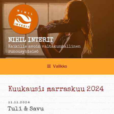
Siirry
sisältöön
NIHIL INTERIT
Kaikille avoin valtakunnallinen
runousyhteisö
Valikko
Kuukausi:
marraskuu 2024
JULKAISTU
11.11.2024
Tuli & Savu