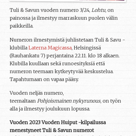
Tuli & Savun vuoden numero 3/24,
Lohtu
, on
painossa ja ilmestyy marraskuun puolen välin
paikkeilla.
Numeron ilmestymistä juhlistetaan Tuli & Savu -
klubilla
Laterna Magicassa
, Helsingissä
(Rauhankatu 7) perjantaina 22.11. klo 18 alkaen.
Klubilla kuullaan sekä runoesityksiä että
numeron teemaan kytkeytyvää keskustelua.
Tapahtumaan on vapaa pääsy.
Vuoden neljäs numero,
teemaltaan
Pohjoismainen nykyrunous
, on työn
alla ja ilmestyy joulukuun lopussa.
Vuoden 2023 Vuoden Huiput -kilpailussa
menestyneet Tuli & Savun numerot