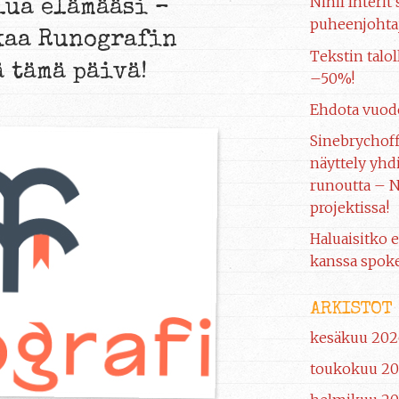
Nihil Interit
lua elämääsi –
puheenjohtaj
kaa Runografin
Tekstin talol
 tämä päivä!
–50%!
Ehdota vuod
Sinebrychof
näyttely yhdi
runoutta – N
projektissa!
Haluaisitko e
kanssa spoke
ARKISTOT
kesäkuu 202
toukokuu 2