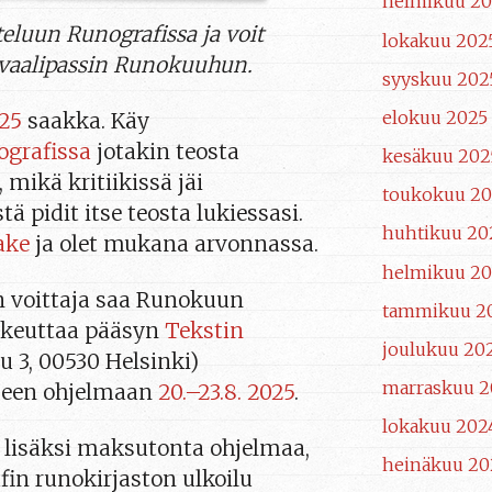
helmikuu 2
eluun Runografissa ja voit
lokakuu 202
tivaalipassin Runokuuhun.
syyskuu 202
elokuu 2025
025
saakka. Käy
grafissa
jotakin teosta
kesäkuu 202
 mikä kritiikissä jäi
toukokuu 20
ä pidit itse teosta lukiessasi.
huhtikuu 20
ake
ja olet mukana arvonnassa.
helmikuu 20
 voittaja saa Runokuun
tammikuu 2
oikeuttaa pääsyn
Tekstin
joulukuu 20
 3, 00530 Helsinki)
marraskuu 2
seen ohjelmaan
20.–23.8. 2025
.
lokakuu 202
 lisäksi maksutonta ohjelmaa,
heinäkuu 20
n runokirjaston ulkoilu