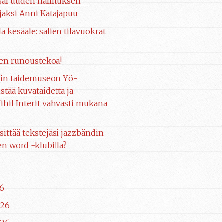
 sai uuden hallituksen –
aksi Anni Katajapuu
la kesäale: salien tilavuokrat
en runoustekoa!
fin taidemuseon Yö-
stää kuvataidetta ja
ihil Interit vahvasti mukana
sittää tekstejäsi jazzbändin
n word -klubilla?
6
026