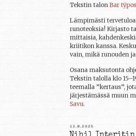
Tekstin talon
Bar tÿpo
Lämpimästi tervetulo
runoteoksia! Kirjasto 
mittaisia, kahdenkeski
kriitikon kanssa. Kesku
vain, mikä runouden ja k
Osana maksutonta ohj
Tekstin talolla klo 15–
teemalla ”kertaus”, jo
järjestämässä muun mua
Savu
.
JULKAISTU
12.8.2025
Nihil Interitin