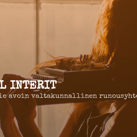
L INTERIT
le avoin valtakunnallinen runousyht