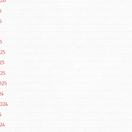
026
5
5
5
25
25
25
025
24
024
4
24