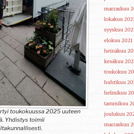
marraskuu 2
lokakuu 202
syyskuu 202
elokuu 2021
heinäkuu 20
kesäkuu 202
toukokuu 20
huhtikuu 20
helmikuu 20
tammikuu 2
siirtyi toukokuussa 2025 uuteen
joulukuu 20
. Yhdistys toimii
marraskuu 
ltakunnallisesti.