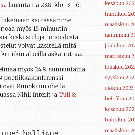
kesäkuu 202
ssa
lauantaina 23.8. klo 13–16.
huhtikuu 20
a lukemaan seurassamme
maaliskuu 2
tarjoaa myös 15 minuutin
tammikuu 2
siä keskusteluja runoudesta
stelut voivat käsitellä mitä
joulukuu 20
ritiikin alueilla askarruttaa.
marraskuu 2
lokakuu 202
elmaa myös 24.8. sunnuntaina
19 poetiikkakonferenssi
syyskuu 202
ta ovat Runokuun ohella
elokuu 2023
ssa Nihil Interit ja
Tuli &
heinäkuu 20
kesäkuu 202
huhtikuu 20
maaliskuu 2
 uusi hallitus