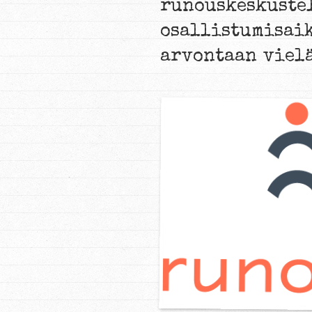
runouskeskuste
osallistumisai
arvontaan vielä