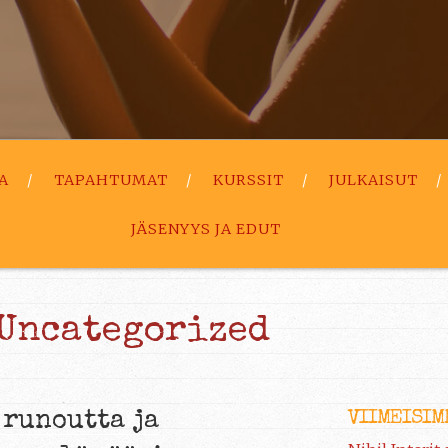
A
TAPAHTUMAT
KURSSIT
JULKAISUT
JÄSENYYS JA EDUT
Uncategorized
VIIMEISIM
 runoutta ja