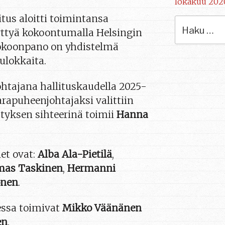
lokakuu 202
litus aloitti toimintansa
Etsi:
ttyä kokoontumalla Helsingin
kokoonpano on yhdistelmä
ulokkaita.
ohtajana hallituskaudella 2025-
Varapuheenjohtajaksi valittiin
styksen sihteerinä toimii
Hanna
et ovat:
Alba Ala-Pietilä
,
as Taskinen
,
Hermanni
onen
.
essa toimivat
Mikko Väänänen
en
.