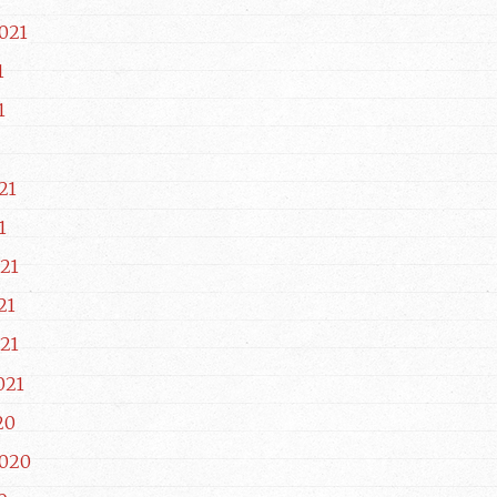
021
1
1
21
1
21
21
21
021
20
2020