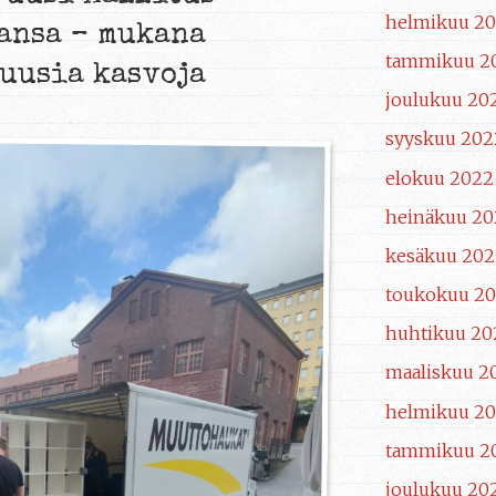
helmikuu 20
ansa – mukana
tammikuu 2
uusia kasvoja
joulukuu 20
syyskuu 202
elokuu 2022
heinäkuu 20
kesäkuu 202
toukokuu 2
huhtikuu 20
maaliskuu 2
helmikuu 2
tammikuu 2
joulukuu 20