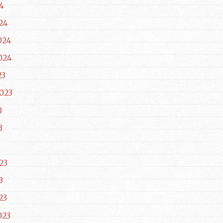
4
24
024
024
23
023
3
3
23
3
23
023