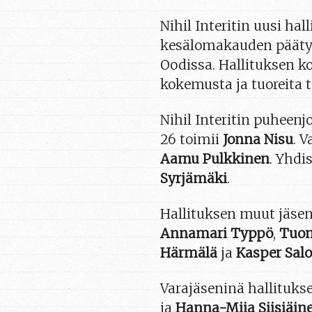
Nihil Interitin uusi hal
kesälomakauden pääty
Oodissa. Hallituksen 
kokemusta ja tuoreita t
Nihil Interitin puheenj
26 toimii
Jonna Nisu
. 
Aamu Pulkkinen
. Yhdi
Syrjämäki
.
Hallituksen muut jäsen
Annamari Typpö
,
Tuom
Härmälä
ja
Kasper Sal
Varajäseninä hallituks
ja
Hanna-Miia Siisiäin