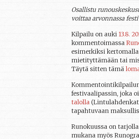
Osallistu runouskeskust
voittaa arvonnassa fes
Kilpailu on auki
13.8. 2
kommentoimassa
Runo
esimerkiksi kertomalla,
mietityttämään tai mist
Täytä sitten tämä
lom
Kommentointikilpailun
festivaalipassin, joka 
talolla
(Lintulahdenkatu
tapahtuvaan maksulli
Runokuussa on tarjolla
mukana myös Runografi