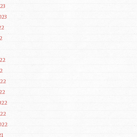
23
023
22
2
22
2
022
22
022
022
022
21