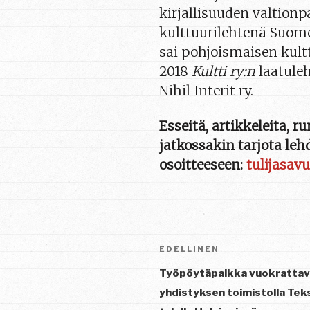
kirjallisuuden valtion
kulttuurilehtenä Suome
sai pohjoismaisen kult
2018
Kultti ry:n
laatuleh
Nihil Interit ry.
Esseitä, artikkeleita, ru
jatkossakin tarjota leh
osoitteeseen:
tulijasa
Artikkelien
Edellinen
EDELLINEN
selaus
artikkeli
Työpöytäpaikka vuokrattav
yhdistyksen toimistolla Tek