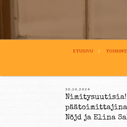
ETUSIVU
TOIMINT
JULKAISTU
30.10.2024
Nimitysuutisia!
päätoimittajina
Nöjd ja Elina S