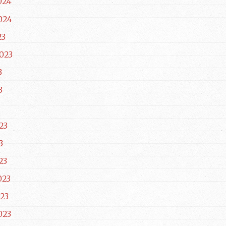
024
024
23
023
3
3
23
3
23
023
23
023