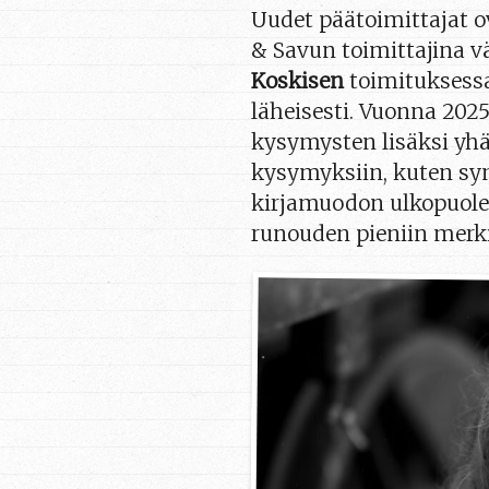
Uudet päätoimittajat o
& Savun toimittajina v
Koskisen
toimituksessa
läheisesti. Vuonna 2025
kysymysten lisäksi y
kysymyksiin, kuten syn
kirjamuodon ulkopuole
runouden pieniin merki