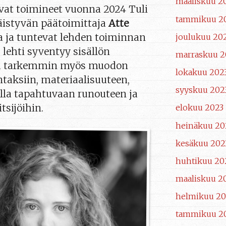
maaliskuu 2
vat toimineet vuonna 2024 Tuli
tammikuu 2
äistyvän päätoimittaja
Atte
 ja tuntevat lehden toiminnan
joulukuu 20
 lehti syventyy sisällön
marraskuu 2
hä tarkemmin myös muodon
lokakuu 202
taksiin, materiaalisuuteen,
syyskuu 202
lla tapahtuvaan runouteen ja
tsijöihin.
elokuu 2023
heinäkuu 20
kesäkuu 202
huhtikuu 20
maaliskuu 2
helmikuu 20
tammikuu 2