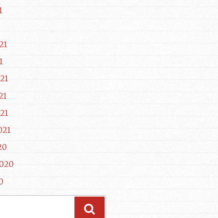
1
21
1
21
21
21
021
20
2020
0
Haku