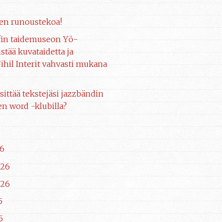
en runoustekoa!
fin taidemuseon Yö-
stää kuvataidetta ja
ihil Interit vahvasti mukana
sittää tekstejäsi jazzbändin
n word -klubilla?
6
026
026
5
5