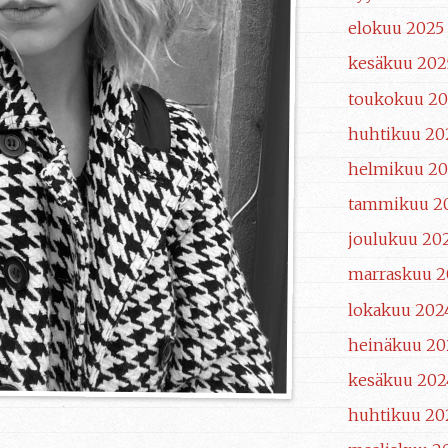
elokuu 2025
kesäkuu 202
toukokuu 20
huhtikuu 20
helmikuu 20
tammikuu 2
joulukuu 20
marraskuu 2
lokakuu 202
heinäkuu 20
kesäkuu 202
huhtikuu 20