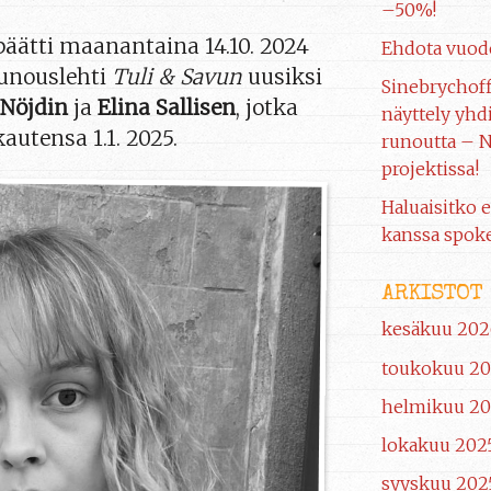
–50%!
 päätti maanantaina 14.10. 2024
Ehdota vuod
runouslehti
Tuli & Savun
uusiksi
Sinebrychof
 Nöjdin
ja
Elina Sallisen
, jotka
näyttely yhdi
autensa 1.1. 2025.
runoutta – N
projektissa!
Haluaisitko e
kanssa spoke
ARKISTOT
kesäkuu 202
toukokuu 2
helmikuu 2
lokakuu 202
syyskuu 202