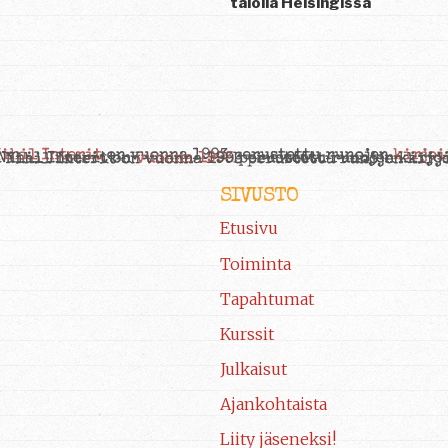
talolla Helsingissä
SIVUSTO
Etusivu
Toiminta
Tapahtumat
Kurssit
Julkaisut
Ajankohtaista
Liity jäseneksi!