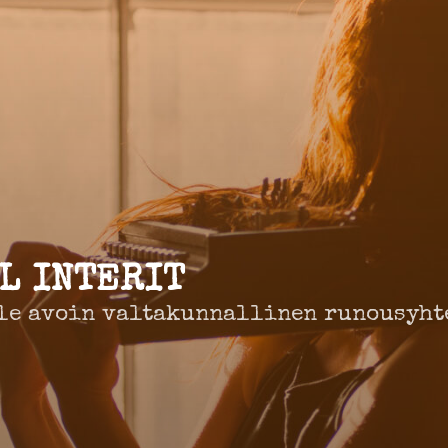
L INTERIT
le avoin valtakunnallinen runousyht