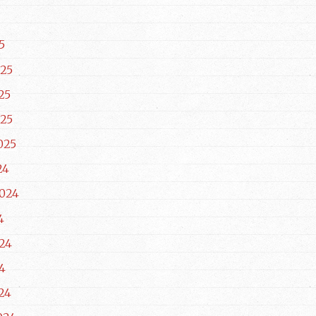
5
25
25
25
025
24
024
4
24
4
24