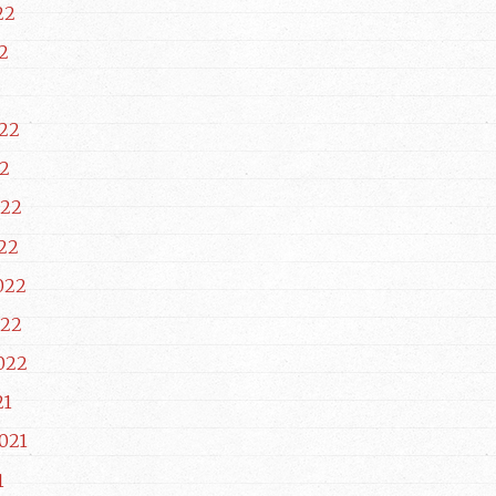
22
2
22
2
022
22
022
022
022
21
021
1