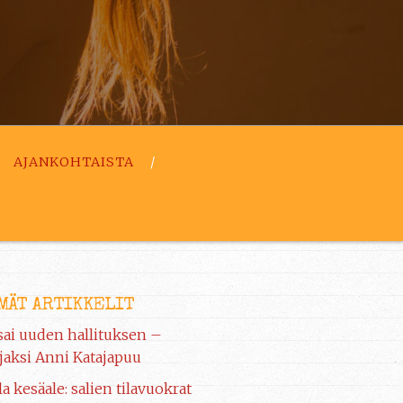
AJANKOHTAISTA
MÄT ARTIKKELIT
 sai uuden hallituksen –
aksi Anni Katajapuu
la kesäale: salien tilavuokrat