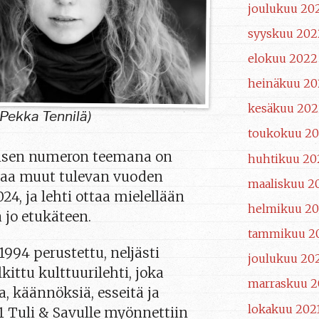
joulukuu 20
syyskuu 202
elokuu 2022
heinäkuu 20
kesäkuu 202
i-Pekka Tennilä)
toukokuu 2
isen numeron teemana on
huhtikuu 20
staa muut tulevan vuoden
maaliskuu 2
4, ja lehti ottaa mielellään
helmikuu 2
 jo etukäteen.
tammikuu 2
994 perustettu, neljästi
joulukuu 20
ittu kulttuurilehti, joka
marraskuu 2
a, käännöksiä, esseitä ja
lokakuu 202
1 Tuli & Savulle myönnettiin