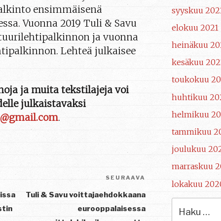
palkinto ensimmäisenä
syyskuu 202
ssa. Vuonna 2019 Tuli & Savu
elokuu 2021
tuurilehtipalkinnon ja vuonna
heinäkuu 20
tipalkinnon. Lehteä julkaisee
kesäkuu 202
toukokuu 20
noja ja muita tekstilajeja voi
huhtikuu 20
delle julkaistavaksi
helmikuu 20
vu@gmail.com
.
tammikuu 2
joulukuu 20
marraskuu 
SEURAAVA
Seuraava
lokakuu 202
artikkeli
issa
Tuli & Savu voittajaehdokkaana
Etsi:
stin
eurooppalaisessa