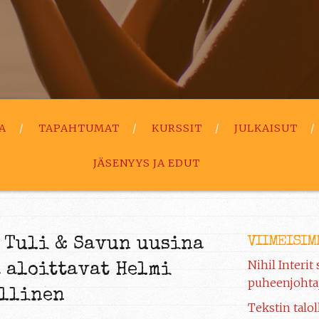
A
TAPAHTUMAT
KURSSIT
JULKAISUT
JÄSENYYS JA EDUT
VIIMEISIM
 Tuli & Savun uusina
Nihil Interit
 aloittavat Helmi
puheenjohtaj
allinen
Tekstin talol