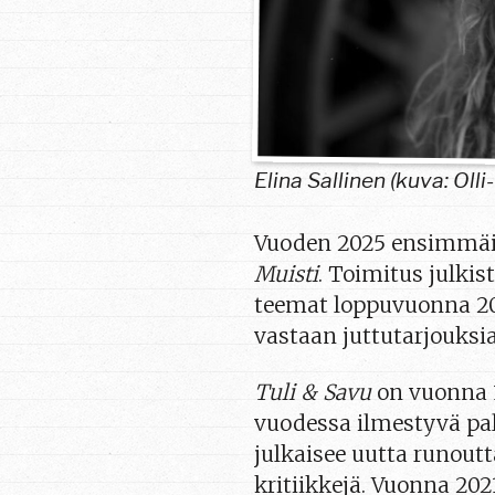
Elina Sallinen (kuva: Oll
Vuoden 2025 ensimmä
Muisti
. Toimitus julki
teemat loppuvuonna 202
vastaan juttutarjouksia
Tuli & Savu
on vuonna 1
vuodessa ilmestyvä palk
julkaisee uutta runoutt
kritiikkejä. Vuonna 202