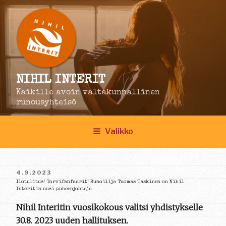
Siirry
sisältöön
NIHIL INTERIT
Kaikille avoin valtakunnallinen
runousyhteisö
Valikko
JULKAISTU
4.9.2023
Ilotulitus! Torvifanfaarit! Runoilija Tuomas Taskinen on Nihil
Interitin uusi puheenjohtaja
Nihil Interitin vuosikokous valitsi yhdistykselle
30.8. 2023 uuden hallituksen.