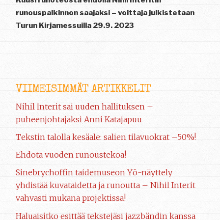
Kuusi runoteosta ehdolla Nihil Interitin
runouspalkinnon saajaksi – voittaja julkistetaan
Turun Kirjamessuilla 29.9. 2023
VIIMEISIMMÄT ARTIKKELIT
Nihil Interit sai uuden hallituksen –
puheenjohtajaksi Anni Katajapuu
Tekstin talolla kesäale: salien tilavuokrat –50%!
Ehdota vuoden runoustekoa!
Sinebrychoffin taidemuseon Yö-näyttely
yhdistää kuvataidetta ja runoutta – Nihil Interit
vahvasti mukana projektissa!
Haluaisitko esittää tekstejäsi jazzbändin kanssa