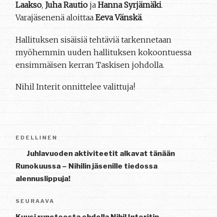
Laakso
,
Juha Rautio
ja
Hanna Syrjämäki
.
Varajäsenenä aloittaa
Eeva Vänskä
.
Hallituksen sisäisiä tehtäviä tarkennetaan
myöhemmin uuden hallituksen kokoontuessa
ensimmäisen kerran Taskisen johdolla.
Nihil Interit onnittelee valittuja!
Artikkelien
Edellinen
EDELLINEN
selaus
artikkeli
Juhlavuoden aktiviteetit alkavat tänään
Runokuussa – Nihilin jäsenille tiedossa
alennuslippuja!
Seuraava
SEURAAVA
artikkeli